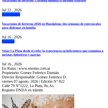
Vacaciones de Invierno: Córdoba impulsa el turismo religioso
Jul 22 , 2026
Actividades
Vacaciones de Invierno 2026 en Magdalena: dos semanas de espectáculos
para disfrutar en familia
Jul 16 , 2026
Noticias
Volar La Plata desde el cielo: la experiencia en helicóptero que conquista a
turistas, futboleros y parejas
Jul 16 , 2026
En Rutas | www.enrutas.com.ar
Propietario: Gomez Federico Damián
Director Responsable: Gomez Federico D.
viernes 07 agosto, 2026 | Edición N° 822
Calle 79 N°1222, La Plata, Bs.As.
Registro DNDA en trámite.