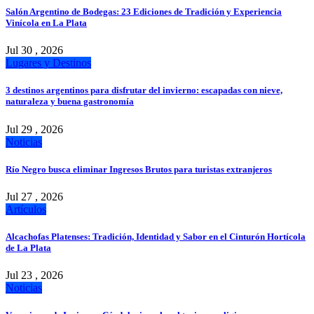
Salón Argentino de Bodegas: 23 Ediciones de Tradición y Experiencia
Vinícola en La Plata
Jul 30 , 2026
Lugares y Destinos
3 destinos argentinos para disfrutar del invierno: escapadas con nieve,
naturaleza y buena gastronomía
Jul 29 , 2026
Noticias
Río Negro busca eliminar Ingresos Brutos para turistas extranjeros
Jul 27 , 2026
Artículos
Alcachofas Platenses: Tradición, Identidad y Sabor en el Cinturón Hortícola
de La Plata
Jul 23 , 2026
Noticias