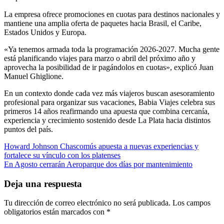
La empresa ofrece promociones en cuotas para destinos nacionales y
mantiene una amplia oferta de paquetes hacia Brasil, el Caribe,
Estados Unidos y Europa.
«Ya tenemos armada toda la programación 2026-2027. Mucha gente
está planificando viajes para marzo o abril del próximo año y
aprovecha la posibilidad de ir pagándolos en cuotas», explicó Juan
Manuel Ghiglione.
En un contexto donde cada vez más viajeros buscan asesoramiento
profesional para organizar sus vacaciones, Babia Viajes celebra sus
primeros 14 años reafirmando una apuesta que combina cercanía,
experiencia y crecimiento sostenido desde La Plata hacia distintos
puntos del país.
Navegación
Howard Johnson Chascomús apuesta a nuevas experiencias y
fortalece su vínculo con los platenses
de
En Agosto cerrarán Aeroparque dos días por mantenimiento
entradas
Deja una respuesta
Tu dirección de correo electrónico no será publicada.
Los campos
obligatorios están marcados con
*