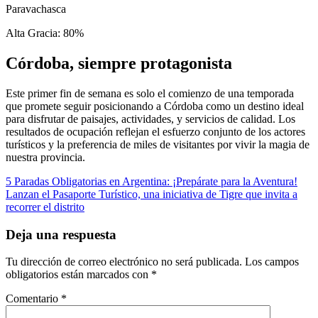
Paravachasca
Alta Gracia: 80%
Córdoba, siempre protagonista
Este primer fin de semana es solo el comienzo de una temporada
que promete seguir posicionando a Córdoba como un destino ideal
para disfrutar de paisajes, actividades, y servicios de calidad. Los
resultados de ocupación reflejan el esfuerzo conjunto de los actores
turísticos y la preferencia de miles de visitantes por vivir la magia de
nuestra provincia.
Navegación
5 Paradas Obligatorias en Argentina: ¡Prepárate para la Aventura!
Lanzan el Pasaporte Turístico, una iniciativa de Tigre que invita a
de
recorrer el distrito
entradas
Deja una respuesta
Tu dirección de correo electrónico no será publicada.
Los campos
obligatorios están marcados con
*
Comentario
*