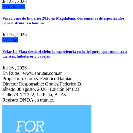
Jul 22 , 2026
Actividades
Vacaciones de Invierno 2026 en Magdalena: dos semanas de espectáculos
para disfrutar en familia
Jul 16 , 2026
Noticias
Volar La Plata desde el cielo: la experiencia en helicóptero que conquista a
turistas, futboleros y parejas
Jul 16 , 2026
En Rutas | www.enrutas.com.ar
Propietario: Gomez Federico Damián
Director Responsable: Gomez Federico D.
sábado 08 agosto, 2026 | Edición N° 823
Calle 79 N°1222, La Plata, Bs.As.
Registro DNDA en trámite.