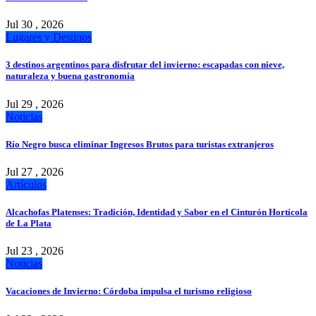
Jul 30 , 2026
Lugares y Destinos
3 destinos argentinos para disfrutar del invierno: escapadas con nieve,
naturaleza y buena gastronomía
Jul 29 , 2026
Noticias
Río Negro busca eliminar Ingresos Brutos para turistas extranjeros
Jul 27 , 2026
Artículos
Alcachofas Platenses: Tradición, Identidad y Sabor en el Cinturón Hortícola
de La Plata
Jul 23 , 2026
Noticias
Vacaciones de Invierno: Córdoba impulsa el turismo religioso