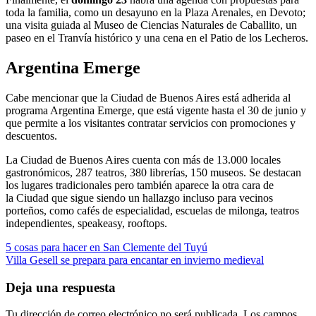
toda la familia, como un desayuno en la Plaza Arenales, en Devoto;
una visita guiada al Museo de Ciencias Naturales de Caballito, un
paseo en el Tranvía histórico y una cena en el Patio de los Lecheros.
Argentina Emerge
Cabe mencionar que la Ciudad de Buenos Aires está adherida al
programa Argentina Emerge, que está vigente hasta el 30 de junio y
que permite a los visitantes contratar servicios con promociones y
descuentos.
La Ciudad de Buenos Aires cuenta con más de 13.000 locales
gastronómicos, 287 teatros, 380 librerías, 150 museos. Se destacan
los lugares tradicionales pero también aparece la otra cara de
la Ciudad que sigue siendo un hallazgo incluso para vecinos
porteños, como cafés de especialidad, escuelas de milonga, teatros
independientes, speakeasy, rooftops.
Navegación
5 cosas para hacer en San Clemente del Tuyú
Villa Gesell se prepara para encantar en invierno medieval
de
entradas
Deja una respuesta
Tu dirección de correo electrónico no será publicada.
Los campos