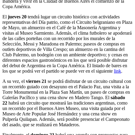
Bandera y vivir en la Ciudad de Buenos Aires el comienzo de la
Copa América.
El
jueves 20
tendrá lugar un circuito histórico con actividades
representativas del Día patrio, como el Circuito belgraniano en Plaza
de Mayo, un almuerzo en el Café de la Masonería Argentina y
visitas al Museo Sarmiento. Además, el clima futbolero se apoderará
de las calles porteñas con un recorrido por los murales de la
Selección, Messi y Maradona en Palermo; paseos de compras en
outlets deportivos de Villa Crespo; un almuerzo en la cantina del
Club Palermo, un bodegón con un ambiente deportivo; y cenas en
diferentes espacios gastronómicos en los que será posible disfrutar
del debut de Argentina en la Copa América. El listado de bares en
los que se podrá ver el partido se puede ver en el siguiente
link
.
A su vez, el
viernes 21
se podrá disfrutar de un circuito cultural con
un recorrido guiado con desayuno en el Palacio Paz, una visita a la
Torre Monumental en la Plaza San Martín, un paseo de compras en
Galerías Pacífico y una cena show en Madero Tango. El
sábado
22
habrá un circuito que mostrará las tradiciones argentinas, como
un recorrido por el Buenos Aires Museo, una visita guiada por el
Museo de Arte Popular José Hernández y una cena show en
Pulpería Quilapan. Además, será posible presenciar el Campeonato
del asado, que se realizará en Mataderos.
Finalmente, el
domingo 23
habrá una agenda con propuestas para