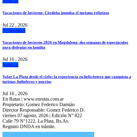
Noticias
Vacaciones de Invierno: Córdoba impulsa el turismo religioso
Jul 22 , 2026
Actividades
Vacaciones de Invierno 2026 en Magdalena: dos semanas de espectáculos
para disfrutar en familia
Jul 16 , 2026
Noticias
Volar La Plata desde el cielo: la experiencia en helicóptero que conquista a
turistas, futboleros y parejas
Jul 16 , 2026
En Rutas | www.enrutas.com.ar
Propietario: Gomez Federico Damián
Director Responsable: Gomez Federico D.
viernes 07 agosto, 2026 | Edición N° 822
Calle 79 N°1222, La Plata, Bs.As.
Registro DNDA en trámite.