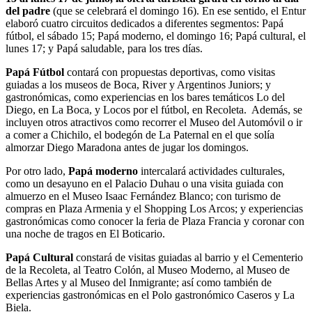
del padre
(que se celebrará el domingo 16). En ese sentido, el Entur
elaboró cuatro circuitos dedicados a diferentes segmentos: Papá
fútbol, el sábado 15; Papá moderno, el domingo 16; Papá cultural, el
lunes 17; y Papá saludable, para los tres días.
Papá Fútbol
contará con propuestas deportivas, como visitas
guiadas a los museos de Boca, River y Argentinos Juniors; y
gastronómicas, como experiencias en los bares temáticos Lo del
Diego, en La Boca, y Locos por el fútbol, en Recoleta. Además, se
incluyen otros atractivos como recorrer el Museo del Automóvil o ir
a comer a Chichilo, el bodegón de La Paternal en el que solía
almorzar Diego Maradona antes de jugar los domingos.
Por otro lado,
Papá moderno
intercalará actividades culturales,
como un desayuno en el Palacio Duhau o una visita guiada con
almuerzo en el Museo Isaac Fernández Blanco; con turismo de
compras en Plaza Armenia y el Shopping Los Arcos; y experiencias
gastronómicas como conocer la feria de Plaza Francia y coronar con
una noche de tragos en El Boticario.
Papá Cultural
constará de visitas guiadas al barrio y el Cementerio
de la Recoleta, al Teatro Colón, al Museo Moderno, al Museo de
Bellas Artes y al Museo del Inmigrante; así como también de
experiencias gastronómicas en el Polo gastronómico Caseros y La
Biela.