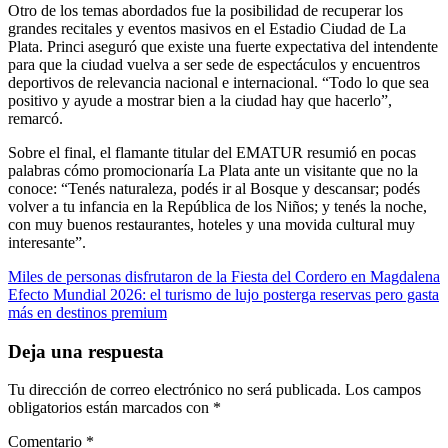
Otro de los temas abordados fue la posibilidad de recuperar los
grandes recitales y eventos masivos en el Estadio Ciudad de La
Plata. Princi aseguró que existe una fuerte expectativa del intendente
para que la ciudad vuelva a ser sede de espectáculos y encuentros
deportivos de relevancia nacional e internacional. “Todo lo que sea
positivo y ayude a mostrar bien a la ciudad hay que hacerlo”,
remarcó.
Sobre el final, el flamante titular del EMATUR resumió en pocas
palabras cómo promocionaría La Plata ante un visitante que no la
conoce: “Tenés naturaleza, podés ir al Bosque y descansar; podés
volver a tu infancia en la República de los Niños; y tenés la noche,
con muy buenos restaurantes, hoteles y una movida cultural muy
interesante”.
Navegación
Miles de personas disfrutaron de la Fiesta del Cordero en Magdalena
Efecto Mundial 2026: el turismo de lujo posterga reservas pero gasta
de
más en destinos premium
entradas
Deja una respuesta
Tu dirección de correo electrónico no será publicada.
Los campos
obligatorios están marcados con
*
Comentario
*