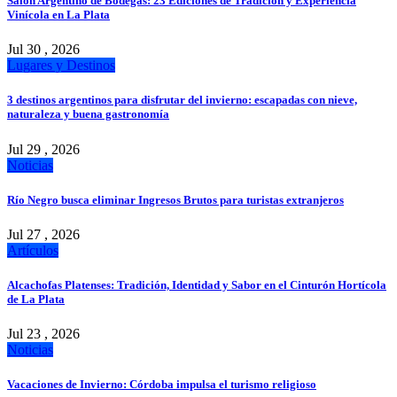
Salón Argentino de Bodegas: 23 Ediciones de Tradición y Experiencia
Vinícola en La Plata
Jul 30 , 2026
Lugares y Destinos
3 destinos argentinos para disfrutar del invierno: escapadas con nieve,
naturaleza y buena gastronomía
Jul 29 , 2026
Noticias
Río Negro busca eliminar Ingresos Brutos para turistas extranjeros
Jul 27 , 2026
Artículos
Alcachofas Platenses: Tradición, Identidad y Sabor en el Cinturón Hortícola
de La Plata
Jul 23 , 2026
Noticias
Vacaciones de Invierno: Córdoba impulsa el turismo religioso