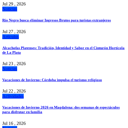
Jul 29 , 2026
Noticias
Río Negro busca eliminar Ingresos Brutos para turistas extranjeros
Jul 27 , 2026
Artículos
Alcachofas Platenses: Tradición, Identidad y Sabor en el Cinturón Hortícola
de La Plata
Jul 23 , 2026
Noticias
Vacaciones de Invierno: Córdoba impulsa el turismo religioso
Jul 22 , 2026
Actividades
Vacaciones de Invierno 2026 en Magdalena: dos semanas de espectáculos
para disfrutar en familia
Jul 16 , 2026