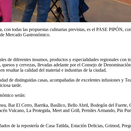
a, con todas las propuestas culinarias previstas, es el PASE PIPÓN, con
ás de Mercado Gastronómico.
ales de diferentes insumos, productos y especialidades regionales con 
es, quesos y cervezas, llevadas adelante por el Consejo de Denominació
 resaltar la calidad del material e industrias de la ciudad.
 ciudad de distinguidas casas, acompañadas de excelentes infusiones y T
ciosa tarde.
onómico serán:
ea, Bar El Cerro, Barrika, Basílico, Bello Abril, Bodegón del Fuerte
acén Vulcano, La Protegida, Meet and Grill, Perniles Armando, Pin Pun
ñados de la repostería de Casa Tatilda, Estación Delicias, Grimod, Pre