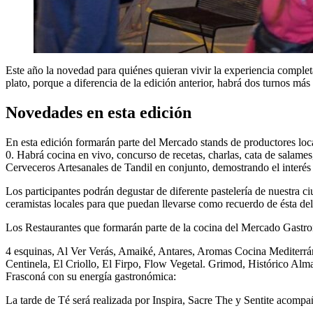
Este año la novedad para quiénes quieran vivir la experiencia complet
plato, porque a diferencia de la edición anterior, habrá dos turnos m
Novedades en esta edición
En esta edición formarán parte del Mercado stands de productores loc
0. Habrá cocina en vivo, concurso de recetas, charlas, cata de salam
Cerveceros Artesanales de Tandil en conjunto, demostrando el interés en
Los participantes podrán degustar de diferente pastelería de nuestra
ceramistas locales para que puedan llevarse como recuerdo de ésta deli
Los Restaurantes que formarán parte de la cocina del Mercado Gastr
4 esquinas, Al Ver Verás, Amaiké, Antares, Aromas Cocina Mediterrán
Centinela, El Criollo, El Firpo, Flow Vegetal. Grimod, Histórico Alm
Frasconá con su energía gastronómica:
La tarde de Té será realizada por Inspira, Sacre The y Sentite acompa