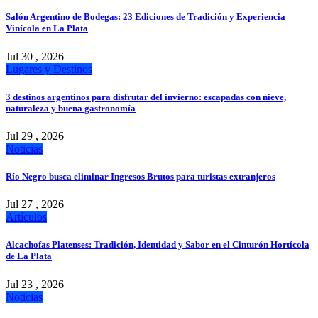
Salón Argentino de Bodegas: 23 Ediciones de Tradición y Experiencia
Vinícola en La Plata
Jul 30 , 2026
Lugares y Destinos
3 destinos argentinos para disfrutar del invierno: escapadas con nieve,
naturaleza y buena gastronomía
Jul 29 , 2026
Noticias
Río Negro busca eliminar Ingresos Brutos para turistas extranjeros
Jul 27 , 2026
Artículos
Alcachofas Platenses: Tradición, Identidad y Sabor en el Cinturón Hortícola
de La Plata
Jul 23 , 2026
Noticias