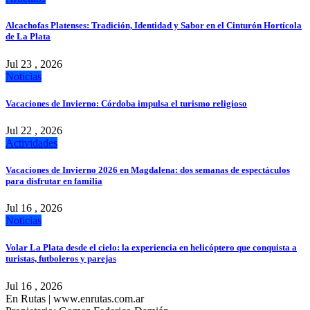
Alcachofas Platenses: Tradición, Identidad y Sabor en el Cinturón Hortícola
de La Plata
Jul 23 , 2026
Noticias
Vacaciones de Invierno: Córdoba impulsa el turismo religioso
Jul 22 , 2026
Actividades
Vacaciones de Invierno 2026 en Magdalena: dos semanas de espectáculos
para disfrutar en familia
Jul 16 , 2026
Noticias
Volar La Plata desde el cielo: la experiencia en helicóptero que conquista a
turistas, futboleros y parejas
Jul 16 , 2026
En Rutas | www.enrutas.com.ar