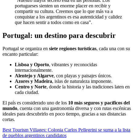
“Nuestro mayor secreto está en las personas. Los
portugueses sienten un enorme placer en recibir y
compartir su cultura. Creemos que lo que más va a
conquistar a los argentinos es esa autenticidad y calidez
que hacen sentir a todos como en casa”.
Portugal: un destino para descubrir
Portugal se organiza en
siete regiones turísticas
, cada una con su
encanto particular:
Lisboa y Oporto
, vibrantes y reconocidas
internacionalmente.
Alentejo y Algarve
, con playas y paisajes únicos.
Azores y Madeira
, islas de naturaleza imponente.
Centro y Norte
, donde la historia y las tradiciones laten en
cada ciudad.
El país es considerado uno de los
10 más seguros y pacíficos del
mundo
, cuenta con una gastronomía diversa y con rutas escénicas
ideales para descubrirlo en poco tiempo, gracias a sus distancias
cortas.
Navegación
Best Tourism Villages: Colonia Carlos Pellegrini se suma a la lista
de pueblos argentinos candidatos