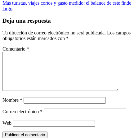
de
Más turistas, viajes cortos y gasto medido: el balance de este finde
entradas
largo
Deja una respuesta
Tu dirección de correo electrónico no será publicada.
Los campos
obligatorios están marcados con
*
Comentario
*
Nombre
*
Correo electrónico
*
Web