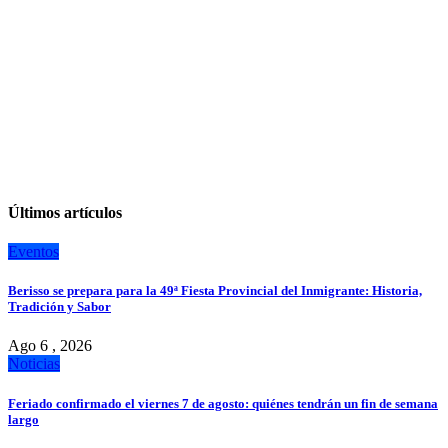
Últimos artículos
Eventos
Berisso se prepara para la 49ª Fiesta Provincial del Inmigrante: Historia,
Tradición y Sabor
Ago 6 , 2026
Noticias
Feriado confirmado el viernes 7 de agosto: quiénes tendrán un fin de semana
largo