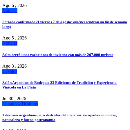
Ago 6 , 2026
Noticias
Feriado confirmado el viernes 7 de agosto: quiénes tendrán un fin de semana
largo
Ago 5 , 2026
Noticias
Salta cerró unas vacaciones de invierno con más de 267.000 turistas
Ago 3 , 2026
Eventos
Salón Argentino de Bodegas: 23 Ediciones de Tradición y Experiencia
Vinícola en La Plata
Jul 30 , 2026
Lugares y Destinos
3 destinos argentinos para disfrutar del invierno: escapadas con nieve,
naturaleza y buena gastronomía