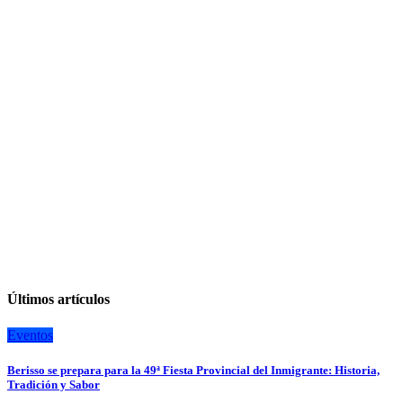
Últimos artículos
Eventos
Berisso se prepara para la 49ª Fiesta Provincial del Inmigrante: Historia,
Tradición y Sabor