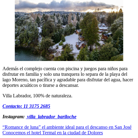
Además el complejo cuenta con piscina y juegos para niños para
disfrutar en familia y solo una tranquera lo separa de la playa del
lago Moreno, tan pacífica y agradable para disfrutar del agua, hacer
deportes acuáticos o tirarse a descansar.
Villa Labrador, 100% de naturaleza.
Contacto: 11 3175 2685
Instagram:
villa_labrador_bariloche
Navegación
“Romance de luna” el ambiente ideal para el descanso en San José
Conocemos el hotel Termal en la ciudad de Dolores
de