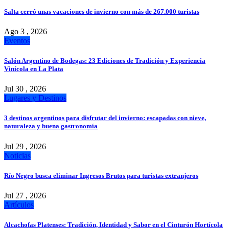
Salta cerró unas vacaciones de invierno con más de 267.000 turistas
Ago 3 , 2026
Eventos
Salón Argentino de Bodegas: 23 Ediciones de Tradición y Experiencia
Vinícola en La Plata
Jul 30 , 2026
Lugares y Destinos
3 destinos argentinos para disfrutar del invierno: escapadas con nieve,
naturaleza y buena gastronomía
Jul 29 , 2026
Noticias
Río Negro busca eliminar Ingresos Brutos para turistas extranjeros
Jul 27 , 2026
Artículos
Alcachofas Platenses: Tradición, Identidad y Sabor en el Cinturón Hortícola