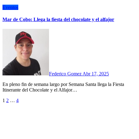
Eventos
Mar de Cobo: Llega la fiesta del chocolate y el alfajor
Federico Gomez
Abr 17, 2025
En pleno fin de semana largo por Semana Santa llega la Fiesta
Itinerante del Chocolate y el Alfajor…
Paginación
1
2
…
4
de
entradas