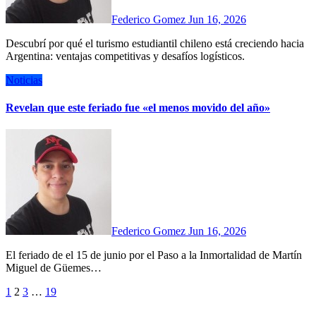
Federico Gomez
Jun 16, 2026
Descubrí por qué el turismo estudiantil chileno está creciendo hacia
Argentina: ventajas competitivas y desafíos logísticos.
Noticias
Revelan que este feriado fue «el menos movido del año»
Federico Gomez
Jun 16, 2026
El feriado de el 15 de junio por el Paso a la Inmortalidad de Martín
Miguel de Güemes…
Paginación
1
2
3
…
19
de