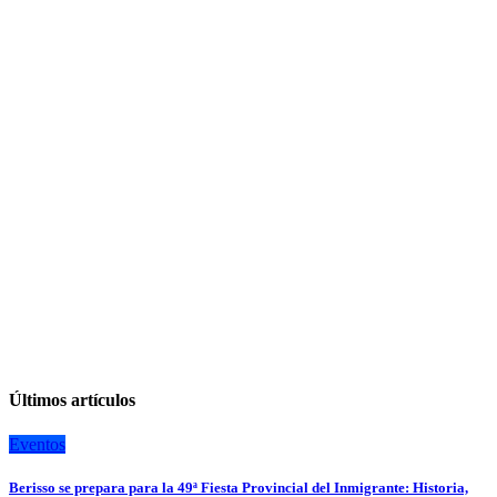
entradas
Últimos artículos
Eventos
Berisso se prepara para la 49ª Fiesta Provincial del Inmigrante: Historia,