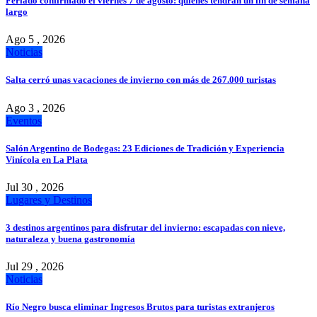
Feriado confirmado el viernes 7 de agosto: quiénes tendrán un fin de semana
largo
Ago 5 , 2026
Noticias
Salta cerró unas vacaciones de invierno con más de 267.000 turistas
Ago 3 , 2026
Eventos
Salón Argentino de Bodegas: 23 Ediciones de Tradición y Experiencia
Vinícola en La Plata
Jul 30 , 2026
Lugares y Destinos
3 destinos argentinos para disfrutar del invierno: escapadas con nieve,
naturaleza y buena gastronomía
Jul 29 , 2026
Noticias
Río Negro busca eliminar Ingresos Brutos para turistas extranjeros