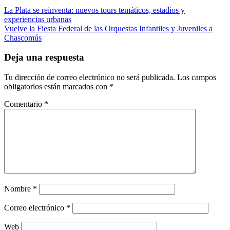
Navegación
La Plata se reinventa: nuevos tours temáticos, estadios y
experiencias urbanas
de
Vuelve la Fiesta Federal de las Orquestas Infantiles y Juveniles a
entradas
Chascomús
Deja una respuesta
Tu dirección de correo electrónico no será publicada.
Los campos
obligatorios están marcados con
*
Comentario
*
Nombre
*
Correo electrónico
*
Web