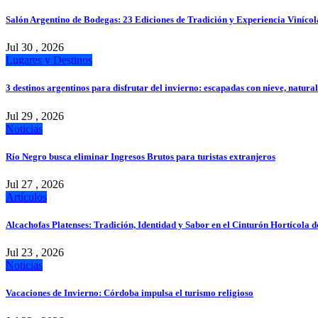
Salón Argentino de Bodegas: 23 Ediciones de Tradición y Experiencia Vinícol
Jul 30 , 2026
Lugares y Destinos
3 destinos argentinos para disfrutar del invierno: escapadas con nieve, natur
Jul 29 , 2026
Noticias
Río Negro busca eliminar Ingresos Brutos para turistas extranjeros
Jul 27 , 2026
Artículos
Alcachofas Platenses: Tradición, Identidad y Sabor en el Cinturón Hortícola d
Jul 23 , 2026
Noticias
Vacaciones de Invierno: Córdoba impulsa el turismo religioso