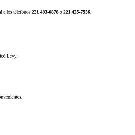
l a los teléfonos
221 483-6878
o
221 425-7536
.
licó Levy.
onvenientes.