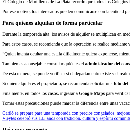
El Colegio de Martilleros de La Plata recordó que todos los Colegios P
Por ese motivo, los interesados pueden comunicarse con la entidad pla
Para quienes alquilan de forma particular
Durante la temporada alta, los avisos de alquiler se multiplican en me
Para estos casos, se recomienda que la operación se realice mediante
“Quien intenta ocultar una estafa difícilmente quiera exponerse, mien
También es aconsejable consultar quién es el
administrador del cons
De esta manera, se puede verificar si el departamento existe y si realme
Si quien alquila es el propietario, se recomienda solicitar una
foto del
Finalmente, en todos los casos, ingresar a
Google Maps
para verificar
Tomar estas precauciones puede marcar la diferencia entre unas vacaci
Navegación
Cariló se prepara para una temporada con precios congelados, mejora
Vieytes celebró sus 133 años con tradición, cultura y espíritu comunit
de
entradas
Deja una respuesta