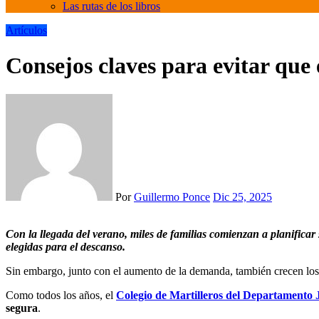
Las rutas de los libros
Artículos
Consejos claves para evitar que 
Por
Guillermo Ponce
Dic 25, 2025
Con la llegada del verano, miles de familias comienzan a planificar sus vacaciones en distintos destinos turísticos del país. El alquiler temporario de casas y departamentos es una de las opciones más
elegidas para el descanso.
Sin embargo, junto con el aumento de la demanda, también crecen los 
Como todos los años, el
Colegio de Martilleros del Departamento J
segura
.