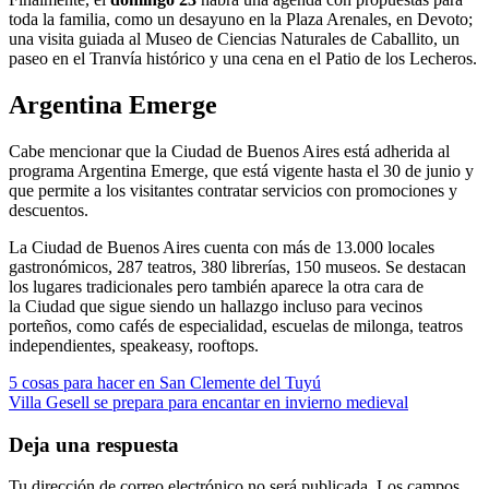
toda la familia, como un desayuno en la Plaza Arenales, en Devoto;
una visita guiada al Museo de Ciencias Naturales de Caballito, un
paseo en el Tranvía histórico y una cena en el Patio de los Lecheros.
Argentina Emerge
Cabe mencionar que la Ciudad de Buenos Aires está adherida al
programa Argentina Emerge, que está vigente hasta el 30 de junio y
que permite a los visitantes contratar servicios con promociones y
descuentos.
La Ciudad de Buenos Aires cuenta con más de 13.000 locales
gastronómicos, 287 teatros, 380 librerías, 150 museos. Se destacan
los lugares tradicionales pero también aparece la otra cara de
la Ciudad que sigue siendo un hallazgo incluso para vecinos
porteños, como cafés de especialidad, escuelas de milonga, teatros
independientes, speakeasy, rooftops.
Navegación
5 cosas para hacer en San Clemente del Tuyú
Villa Gesell se prepara para encantar en invierno medieval
de
entradas
Deja una respuesta
Tu dirección de correo electrónico no será publicada.
Los campos