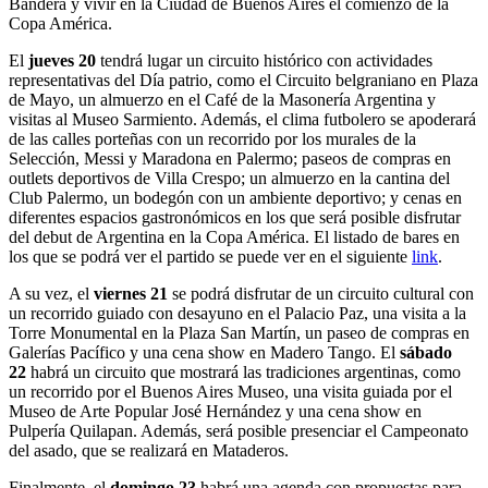
Bandera y vivir en la Ciudad de Buenos Aires el comienzo de la
Copa América.
El
jueves 20
tendrá lugar un circuito histórico con actividades
representativas del Día patrio, como el Circuito belgraniano en Plaza
de Mayo, un almuerzo en el Café de la Masonería Argentina y
visitas al Museo Sarmiento. Además, el clima futbolero se apoderará
de las calles porteñas con un recorrido por los murales de la
Selección, Messi y Maradona en Palermo; paseos de compras en
outlets deportivos de Villa Crespo; un almuerzo en la cantina del
Club Palermo, un bodegón con un ambiente deportivo; y cenas en
diferentes espacios gastronómicos en los que será posible disfrutar
del debut de Argentina en la Copa América. El listado de bares en
los que se podrá ver el partido se puede ver en el siguiente
link
.
A su vez, el
viernes 21
se podrá disfrutar de un circuito cultural con
un recorrido guiado con desayuno en el Palacio Paz, una visita a la
Torre Monumental en la Plaza San Martín, un paseo de compras en
Galerías Pacífico y una cena show en Madero Tango. El
sábado
22
habrá un circuito que mostrará las tradiciones argentinas, como
un recorrido por el Buenos Aires Museo, una visita guiada por el
Museo de Arte Popular José Hernández y una cena show en
Pulpería Quilapan. Además, será posible presenciar el Campeonato
del asado, que se realizará en Mataderos.
Finalmente, el
domingo 23
habrá una agenda con propuestas para