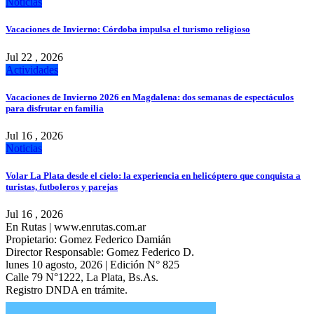
Noticias
Vacaciones de Invierno: Córdoba impulsa el turismo religioso
Jul 22 , 2026
Actividades
Vacaciones de Invierno 2026 en Magdalena: dos semanas de espectáculos
para disfrutar en familia
Jul 16 , 2026
Noticias
Volar La Plata desde el cielo: la experiencia en helicóptero que conquista a
turistas, futboleros y parejas
Jul 16 , 2026
En Rutas | www.enrutas.com.ar
Propietario: Gomez Federico Damián
Director Responsable: Gomez Federico D.
lunes 10 agosto, 2026 | Edición N° 825
Calle 79 N°1222, La Plata, Bs.As.
Registro DNDA en trámite.