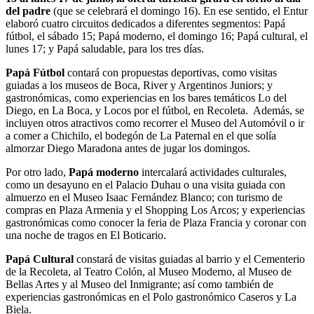
del padre
(que se celebrará el domingo 16). En ese sentido, el Entur
elaboró cuatro circuitos dedicados a diferentes segmentos: Papá
fútbol, el sábado 15; Papá moderno, el domingo 16; Papá cultural, el
lunes 17; y Papá saludable, para los tres días.
Papá Fútbol
contará con propuestas deportivas, como visitas
guiadas a los museos de Boca, River y Argentinos Juniors; y
gastronómicas, como experiencias en los bares temáticos Lo del
Diego, en La Boca, y Locos por el fútbol, en Recoleta. Además, se
incluyen otros atractivos como recorrer el Museo del Automóvil o ir
a comer a Chichilo, el bodegón de La Paternal en el que solía
almorzar Diego Maradona antes de jugar los domingos.
Por otro lado,
Papá moderno
intercalará actividades culturales,
como un desayuno en el Palacio Duhau o una visita guiada con
almuerzo en el Museo Isaac Fernández Blanco; con turismo de
compras en Plaza Armenia y el Shopping Los Arcos; y experiencias
gastronómicas como conocer la feria de Plaza Francia y coronar con
una noche de tragos en El Boticario.
Papá Cultural
constará de visitas guiadas al barrio y el Cementerio
de la Recoleta, al Teatro Colón, al Museo Moderno, al Museo de
Bellas Artes y al Museo del Inmigrante; así como también de
experiencias gastronómicas en el Polo gastronómico Caseros y La
Biela.