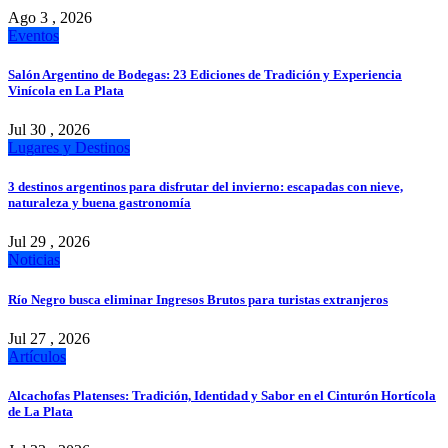
Ago 3 , 2026
Eventos
Salón Argentino de Bodegas: 23 Ediciones de Tradición y Experiencia
Vinícola en La Plata
Jul 30 , 2026
Lugares y Destinos
3 destinos argentinos para disfrutar del invierno: escapadas con nieve,
naturaleza y buena gastronomía
Jul 29 , 2026
Noticias
Río Negro busca eliminar Ingresos Brutos para turistas extranjeros
Jul 27 , 2026
Artículos
Alcachofas Platenses: Tradición, Identidad y Sabor en el Cinturón Hortícola
de La Plata