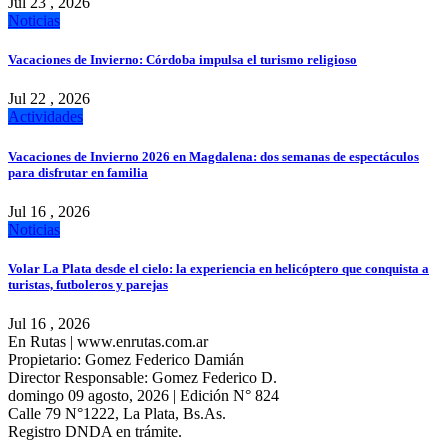
Jul 23 , 2026
Noticias
Vacaciones de Invierno: Córdoba impulsa el turismo religioso
Jul 22 , 2026
Actividades
Vacaciones de Invierno 2026 en Magdalena: dos semanas de espectáculos
para disfrutar en familia
Jul 16 , 2026
Noticias
Volar La Plata desde el cielo: la experiencia en helicóptero que conquista a
turistas, futboleros y parejas
Jul 16 , 2026
En Rutas | www.enrutas.com.ar
Propietario: Gomez Federico Damián
Director Responsable: Gomez Federico D.
domingo 09 agosto, 2026 | Edición N° 824
Calle 79 N°1222, La Plata, Bs.As.
Registro DNDA en trámite.