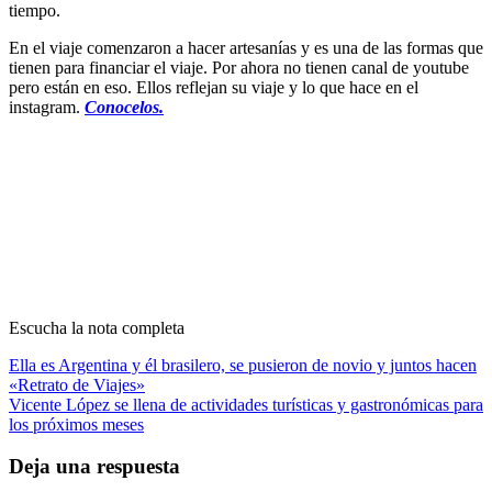
tiempo.
En el viaje comenzaron a hacer artesanías y es una de las formas que
tienen para financiar el viaje. Por ahora no tienen canal de youtube
pero están en eso. Ellos reflejan su viaje y lo que hace en el
instagram.
Conocelos.
Escucha la nota completa
Navegación
Ella es Argentina y él brasilero, se pusieron de novio y juntos hacen
«Retrato de Viajes»
de
Vicente López se llena de actividades turísticas y gastronómicas para
entradas
los próximos meses
Deja una respuesta