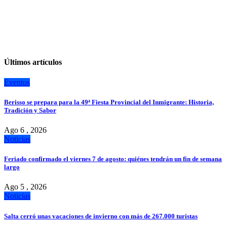
Últimos artículos
Eventos
Berisso se prepara para la 49ª Fiesta Provincial del Inmigrante: Historia,
Tradición y Sabor
Ago 6 , 2026
Noticias
Feriado confirmado el viernes 7 de agosto: quiénes tendrán un fin de semana
largo
Ago 5 , 2026
Noticias
Salta cerró unas vacaciones de invierno con más de 267.000 turistas