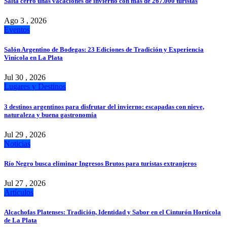
Salta cerró unas vacaciones de invierno con más de 267.000 turistas
Ago 3 , 2026
Eventos
Salón Argentino de Bodegas: 23 Ediciones de Tradición y Experiencia
Vinícola en La Plata
Jul 30 , 2026
Lugares y Destinos
3 destinos argentinos para disfrutar del invierno: escapadas con nieve,
naturaleza y buena gastronomía
Jul 29 , 2026
Noticias
Río Negro busca eliminar Ingresos Brutos para turistas extranjeros
Jul 27 , 2026
Artículos
Alcachofas Platenses: Tradición, Identidad y Sabor en el Cinturón Hortícola
de La Plata