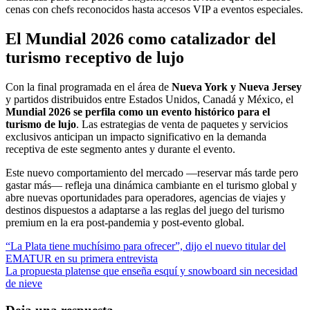
cenas con chefs reconocidos hasta accesos VIP a eventos especiales.
El Mundial 2026 como catalizador del
turismo receptivo de lujo
Con la final programada en el área de
Nueva York y Nueva Jersey
y partidos distribuidos entre Estados Unidos, Canadá y México, el
Mundial 2026 se perfila como un evento histórico para el
turismo de lujo
. Las estrategias de venta de paquetes y servicios
exclusivos anticipan un impacto significativo en la demanda
receptiva de este segmento antes y durante el evento.
Este nuevo comportamiento del mercado —reservar más tarde pero
gastar más— refleja una dinámica cambiante en el turismo global y
abre nuevas oportunidades para operadores, agencias de viajes y
destinos dispuestos a adaptarse a las reglas del juego del turismo
premium en la era post-pandemia y post-evento global.
Navegación
“La Plata tiene muchísimo para ofrecer”, dijo el nuevo titular del
EMATUR en su primera entrevista
de
La propuesta platense que enseña esquí y snowboard sin necesidad
entradas
de nieve