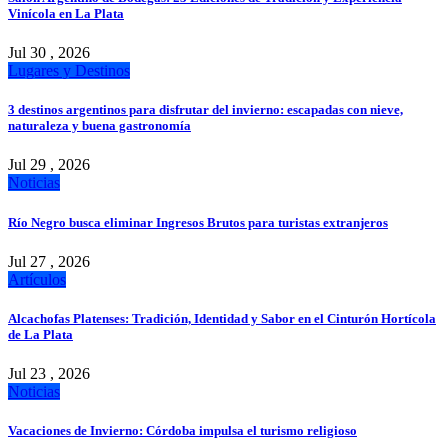
Vinícola en La Plata
Jul 30 , 2026
Lugares y Destinos
3 destinos argentinos para disfrutar del invierno: escapadas con nieve,
naturaleza y buena gastronomía
Jul 29 , 2026
Noticias
Río Negro busca eliminar Ingresos Brutos para turistas extranjeros
Jul 27 , 2026
Artículos
Alcachofas Platenses: Tradición, Identidad y Sabor en el Cinturón Hortícola
de La Plata
Jul 23 , 2026
Noticias
Vacaciones de Invierno: Córdoba impulsa el turismo religioso