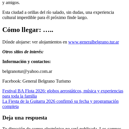
y amigos.
Esta ciudad a orillas del río salado, sin dudas, una experiencia
cultural imperdible para él próximo finde largo.
Cómo llegar: …..
Dónde alojarse: ver alojamientos en
www.generalbelgrano.tur.ar
Otros sitios de interés:
Información y contactos:
belgranotur@yahoo.com.ar
Facebook: General Belgrano Turismo
Navegación
Festival BA Flota 2026: globos aerostáticos, música y experiencias
para toda la familia
de
La Fiesta de la Guitarra 2026 confirmó su fecha y programación
entradas
completa
Deja una respuesta
Tu dirección de correo electrónico no será publicada.
Los campos