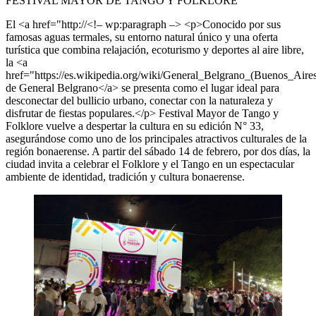
FESTIVAL MAYOR DE TANGO Y FOLKLORE
El <a href="http://<!– wp:paragraph –> <p>Conocido por sus
famosas aguas termales, su entorno natural único y una oferta
turística que combina relajación, ecoturismo y deportes al aire libre,
la <a
href="https://es.wikipedia.org/wiki/General_Belgrano_(Buenos_Aire
de General Belgrano</a> se presenta como el lugar ideal para
desconectar del bullicio urbano, conectar con la naturaleza y
disfrutar de fiestas populares.</p>
Festival Mayor de Tango y
Folklore vuelve a despertar la cultura en su edición N° 33,
asegurándose como uno de los principales atractivos culturales de la
región bonaerense. A partir del sábado 14 de febrero, por dos días, la
ciudad invita a celebrar el Folklore y el Tango en un espectacular
ambiente de identidad, tradición y cultura bonaerense.