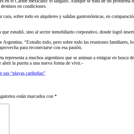
tes en el Caribe mexicano: el sargazo. Aunque se trata de un problema na
 destinos en condiciones.
 cara, sobre todo en alquileres y salidas gastronómicas, en comparación
que estudió, sino al sector inmobiliario corporativo, donde logró inserta
de Argentina. “Extraño todo, pero sobre todo las reuniones familiares,
s aprovecha para reconectarse con esa pasión.
ieta representa a muchos argentinos que se animan a emigrar en busca de 
 abrir la puerta a una nueva forma de vivir.–
ir sus “playas caribeñas”
gatorios están marcados con
*