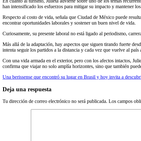
En cuanto al turismo, Julieta advierte sobre uno de los temas recurren
han intensificado los esfuerzos para mitigar su impacto y mantener los
Respecto al costo de vida, señala que Ciudad de México puede resultar
encontrar oportunidades laborales y sostener un buen nivel de vida.
Curiosamente, su presente laboral no está ligado al periodismo, carrera 
Más allá de la adaptación, hay aspectos que siguen tirando fuerte des
intenta seguir los partidos a la distancia y cada vez que vuelve al paí
Con una vida armada en el exterior, pero con los afectos intactos, Jul
confirma que viajar no solo amplía horizontes, sino que también puede
Navegación
Una berissense que encontró su lugar en Brasil y hoy invita a descubr
de
Deja una respuesta
entradas
Tu dirección de correo electrónico no será publicada.
Los campos obli