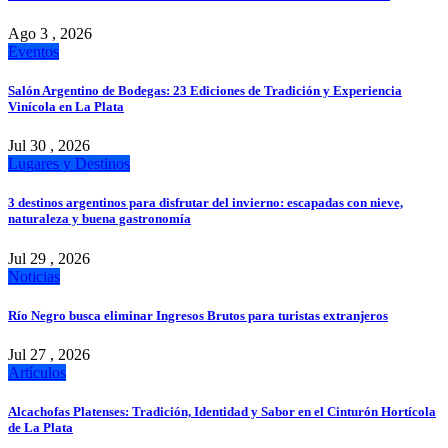
Ago 3 , 2026
Eventos
Salón Argentino de Bodegas: 23 Ediciones de Tradición y Experiencia
Vinícola en La Plata
Jul 30 , 2026
Lugares y Destinos
3 destinos argentinos para disfrutar del invierno: escapadas con nieve,
naturaleza y buena gastronomía
Jul 29 , 2026
Noticias
Río Negro busca eliminar Ingresos Brutos para turistas extranjeros
Jul 27 , 2026
Artículos
Alcachofas Platenses: Tradición, Identidad y Sabor en el Cinturón Hortícola
de La Plata