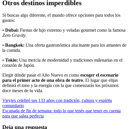
Otros destinos imperdibles
Si buscas algo diferente, el mundo ofrece opciones para todos los
gustos:
•
Dubai:
Fiestas de lujo extremo y veladas gourmet como la famosa
Zero Gravity
.
•
Bangkok:
Una oferta gastronómica alucinante para los amantes de
la comida.
•
Tokio:
Una mezcla de modernidad y tradiciones milenarias en el
corazón de Japón.
Elegir dónde pasar el Año Nuevo es como
escoger el escenario
para el primer acto de una obra de teatro
. El lugar que elijas
definirá el tono y la energía con la que comenzarás los próximos
doce meses de tu vida.
Navegación
Vieytes celebró sus 133 años con tradición, cultura y espíritu
comunitario
de
Escapada de fin de semana: todo lo que tenés que tener en cuenta
entradas
para que salga perfecta
Deja una respuesta