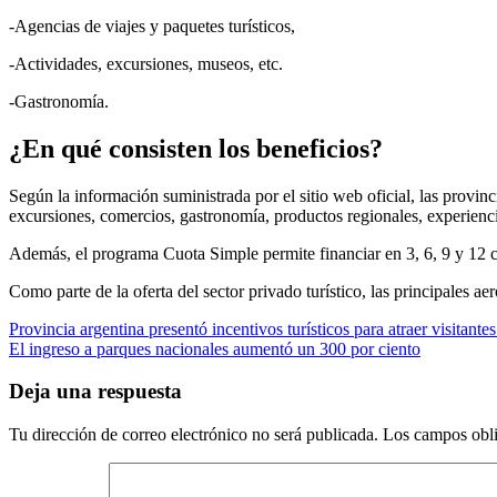
-Agencias de viajes y paquetes turísticos,
-Actividades, excursiones, museos, etc.
-Gastronomía.
¿En qué consisten los beneficios?
Según la información suministrada por el sitio web oficial, las provi
excursiones, comercios, gastronomía, productos regionales, experiencia
Además, el programa Cuota Simple permite financiar en 3, 6, 9 y 12 cuo
Como parte de la oferta del sector privado turístico, las principales ae
Navegación
Provincia argentina presentó incentivos turísticos para atraer visitantes
El ingreso a parques nacionales aumentó un 300 por ciento
de
entradas
Deja una respuesta
Tu dirección de correo electrónico no será publicada.
Los campos obli