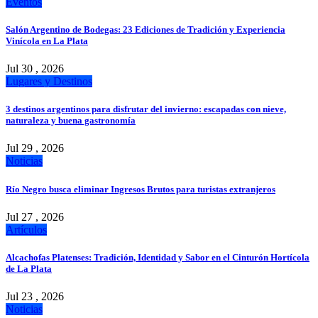
Eventos
Salón Argentino de Bodegas: 23 Ediciones de Tradición y Experiencia
Vinícola en La Plata
Jul 30 , 2026
Lugares y Destinos
3 destinos argentinos para disfrutar del invierno: escapadas con nieve,
naturaleza y buena gastronomía
Jul 29 , 2026
Noticias
Río Negro busca eliminar Ingresos Brutos para turistas extranjeros
Jul 27 , 2026
Artículos
Alcachofas Platenses: Tradición, Identidad y Sabor en el Cinturón Hortícola
de La Plata
Jul 23 , 2026
Noticias