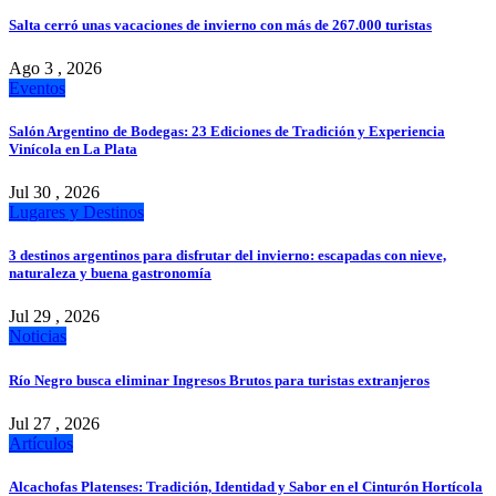
Salta cerró unas vacaciones de invierno con más de 267.000 turistas
Ago 3 , 2026
Eventos
Salón Argentino de Bodegas: 23 Ediciones de Tradición y Experiencia
Vinícola en La Plata
Jul 30 , 2026
Lugares y Destinos
3 destinos argentinos para disfrutar del invierno: escapadas con nieve,
naturaleza y buena gastronomía
Jul 29 , 2026
Noticias
Río Negro busca eliminar Ingresos Brutos para turistas extranjeros
Jul 27 , 2026
Artículos
Alcachofas Platenses: Tradición, Identidad y Sabor en el Cinturón Hortícola