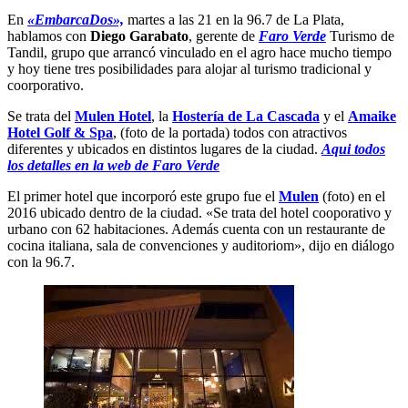
En
«EmbarcaDos»,
martes a las 21 en la 96.7 de La Plata,
hablamos con
Diego Garabato
, gerente de
Faro Verde
Turismo de
Tandil, grupo que arrancó vinculado en el agro hace mucho tiempo
y hoy tiene tres posibilidades para alojar al turismo tradicional y
coorporativo.
Se trata del
Mulen Hotel
, la
Hostería de La Cascada
y el
Amaike
Hotel Golf & Spa
, (foto de la portada) todos con atractivos
diferentes y ubicados en distintos lugares de la ciudad.
Aqui todos
los detalles en la web de Faro Verde
El primer hotel que incorporó este grupo fue el
Mulen
(foto) en el
2016 ubicado dentro de la ciudad. «Se trata del hotel cooporativo y
urbano con 62 habitaciones. Además cuenta con un restaurante de
cocina italiana, sala de convenciones y auditoriom», dijo en diálogo
con la 96.7.