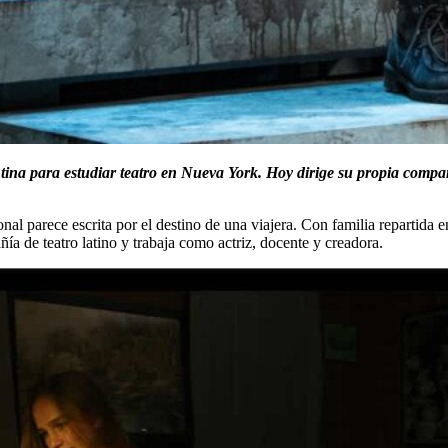
ina para estudiar teatro en Nueva York. Hoy dirige su propia compañ
al parece escrita por el destino de una viajera. Con familia repartida e
a de teatro latino y trabaja como actriz, docente y creadora.