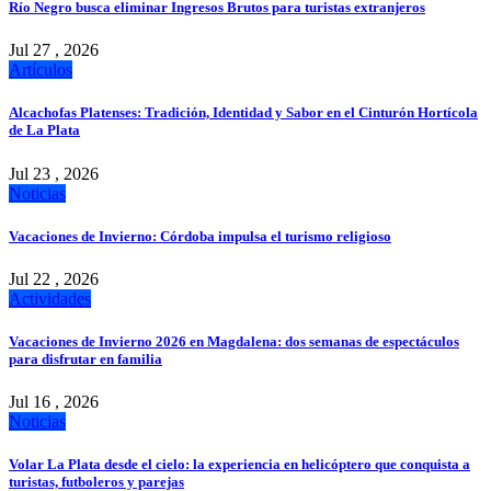
Río Negro busca eliminar Ingresos Brutos para turistas extranjeros
Jul 27 , 2026
Artículos
Alcachofas Platenses: Tradición, Identidad y Sabor en el Cinturón Hortícola
de La Plata
Jul 23 , 2026
Noticias
Vacaciones de Invierno: Córdoba impulsa el turismo religioso
Jul 22 , 2026
Actividades
Vacaciones de Invierno 2026 en Magdalena: dos semanas de espectáculos
para disfrutar en familia
Jul 16 , 2026
Noticias
Volar La Plata desde el cielo: la experiencia en helicóptero que conquista a
turistas, futboleros y parejas