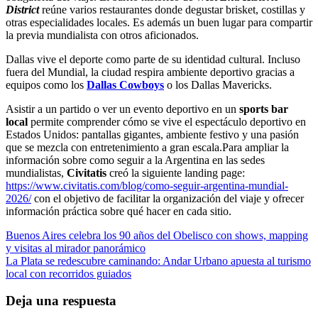
District
reúne varios restaurantes donde degustar brisket, costillas y
otras especialidades locales. Es además un buen lugar para compartir
la previa mundialista con otros aficionados.
Dallas vive el deporte como parte de su identidad cultural. Incluso
fuera del Mundial, la ciudad respira ambiente deportivo gracias a
equipos como los
Dallas Cowboys
o los Dallas Mavericks.
Asistir a un partido o ver un evento deportivo en un
sports bar
local
permite comprender cómo se vive el espectáculo deportivo en
Estados Unidos: pantallas gigantes, ambiente festivo y una pasión
que se mezcla con entretenimiento a gran escala.Para ampliar la
información sobre como seguir a la Argentina en las sedes
mundialistas,
Civitatis
creó la siguiente landing page:
https://www.civitatis.com/blog/como-seguir-argentina-mundial-
2026/
con el objetivo de facilitar la organización del viaje y ofrecer
información práctica sobre qué hacer en cada sitio.
Navegación
Buenos Aires celebra los 90 años del Obelisco con shows, mapping
y visitas al mirador panorámico
de
La Plata se redescubre caminando: Andar Urbano apuesta al turismo
entradas
local con recorridos guiados
Deja una respuesta