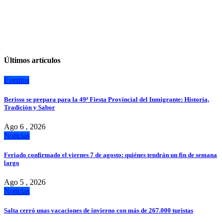
Últimos artículos
Eventos
Berisso se prepara para la 49ª Fiesta Provincial del Inmigrante: Historia,
Tradición y Sabor
Ago 6 , 2026
Noticias
Feriado confirmado el viernes 7 de agosto: quiénes tendrán un fin de semana
largo
Ago 5 , 2026
Noticias
Salta cerró unas vacaciones de invierno con más de 267.000 turistas