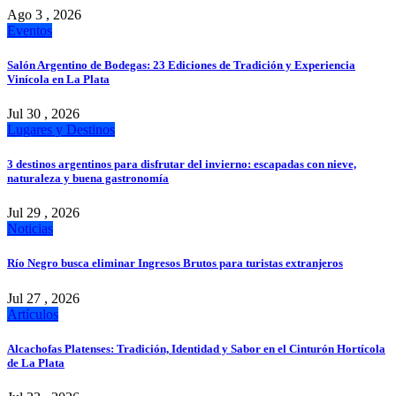
Ago 3 , 2026
Eventos
Salón Argentino de Bodegas: 23 Ediciones de Tradición y Experiencia
Vinícola en La Plata
Jul 30 , 2026
Lugares y Destinos
3 destinos argentinos para disfrutar del invierno: escapadas con nieve,
naturaleza y buena gastronomía
Jul 29 , 2026
Noticias
Río Negro busca eliminar Ingresos Brutos para turistas extranjeros
Jul 27 , 2026
Artículos
Alcachofas Platenses: Tradición, Identidad y Sabor en el Cinturón Hortícola
de La Plata