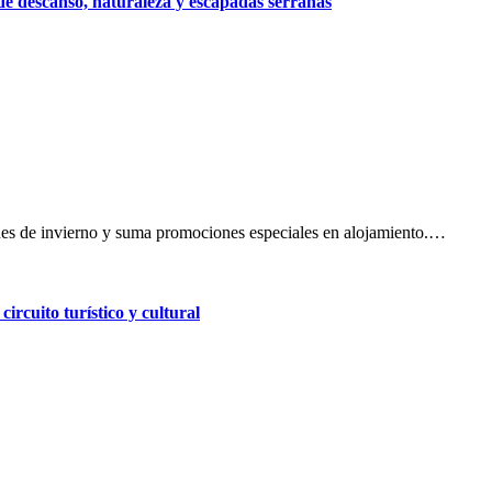
de descanso, naturaleza y escapadas serranas
iones de invierno y suma promociones especiales en alojamiento.…
ircuito turístico y cultural