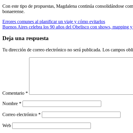
Con este tipo de propuestas, Magdalena continúa consolidándose como u
bonaerense.
Navegación
Errores comunes al planificar un viaje y cómo evitarlos
Buenos Aires celebra los 90 años del Obelisco con shows, mapping y 
de
entradas
Deja una respuesta
Tu dirección de correo electrónico no será publicada.
Los campos obli
Comentario
*
Nombre
*
Correo electrónico
*
Web