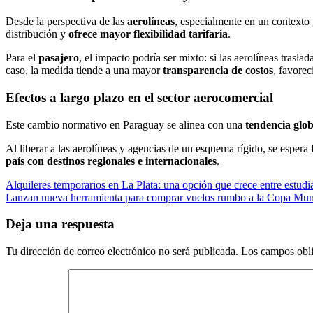
Desde la perspectiva de las
aerolíneas
, especialmente en un contexto 
distribución y
ofrece mayor flexibilidad tarifaria
.
Para el
pasajero
, el impacto podría ser mixto: si las aerolíneas trasla
caso, la medida tiende a una mayor
transparencia de costos
, favore
Efectos a largo plazo en el sector aerocomercial
Este cambio normativo en Paraguay se alinea con una
tendencia glo
Al liberar a las aerolíneas y agencias de un esquema rígido, se espe
país con destinos regionales e internacionales
.
Navegación
Alquileres temporarios en La Plata: una opción que crece entre estudia
Lanzan nueva herramienta para comprar vuelos rumbo a la Copa Mun
de
entradas
Deja una respuesta
Tu dirección de correo electrónico no será publicada.
Los campos obli