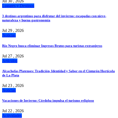
Jul 30 , 2026
Lugares y Destinos
3 destinos argentinos para disfrutar del invierno: escapadas con nieve,
naturaleza y buena gastronomía
Jul 29 , 2026
Noticias
Río Negro busca eliminar Ingresos Brutos para turistas extranjeros
Jul 27 , 2026
Artículos
Alcachofas Platenses: Tradición, Identidad y Sabor en el Cinturón Hortícola
de La Plata
Jul 23 , 2026
Noticias
Vacaciones de Invierno: Córdoba impulsa el turismo religioso
Jul 22 , 2026
Actividades