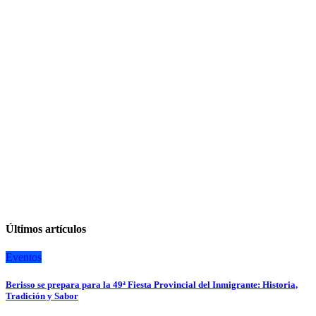
Últimos artículos
Eventos
Berisso se prepara para la 49ª Fiesta Provincial del Inmigrante: Historia,
Tradición y Sabor