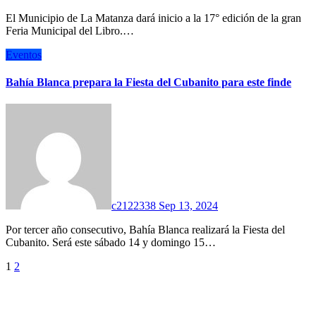
El Municipio de La Matanza dará inicio a la 17° edición de la gran
Feria Municipal del Libro.…
Eventos
Bahía Blanca prepara la Fiesta del Cubanito para este finde
c2122338
Sep 13, 2024
Por tercer año consecutivo, Bahía Blanca realizará la Fiesta del
Cubanito. Será este sábado 14 y domingo 15…
Paginación
1
2
de
entradas