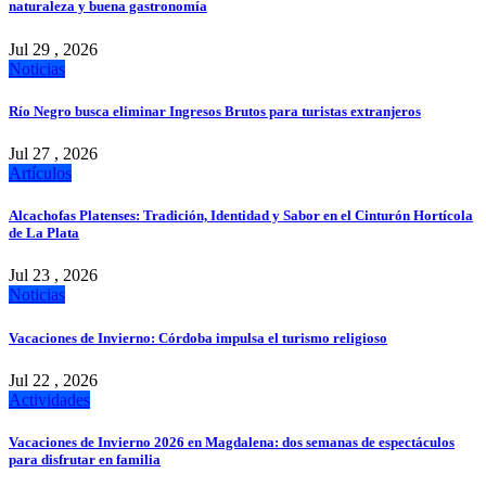
naturaleza y buena gastronomía
Jul 29 , 2026
Noticias
Río Negro busca eliminar Ingresos Brutos para turistas extranjeros
Jul 27 , 2026
Artículos
Alcachofas Platenses: Tradición, Identidad y Sabor en el Cinturón Hortícola
de La Plata
Jul 23 , 2026
Noticias
Vacaciones de Invierno: Córdoba impulsa el turismo religioso
Jul 22 , 2026
Actividades
Vacaciones de Invierno 2026 en Magdalena: dos semanas de espectáculos
para disfrutar en familia