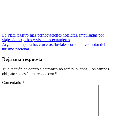
Navegación
La Plata registró más pernoctaciones hoteleras, impulsadas por
viajes de negocios y visitantes extranjeros
de
Argentina impulsa los cruceros fluviales como nuevo motor del
entradas
turismo nacional
Deja una respuesta
Tu dirección de correo electrónico no será publicada.
Los campos
obligatorios están marcados con
*
Comentario
*