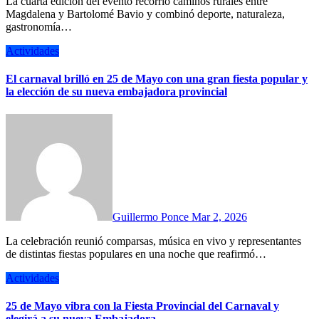
La cuarta edición del evento recorrió caminos rurales entre
Magdalena y Bartolomé Bavio y combinó deporte, naturaleza,
gastronomía…
Actividades
El carnaval brilló en 25 de Mayo con una gran fiesta popular y
la elección de su nueva embajadora provincial
Guillermo Ponce
Mar 2, 2026
La celebración reunió comparsas, música en vivo y representantes
de distintas fiestas populares en una noche que reafirmó…
Actividades
25 de Mayo vibra con la Fiesta Provincial del Carnaval y
elegirá a su nueva Embajadora