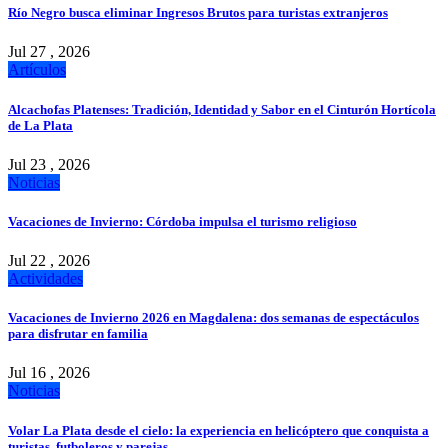
Río Negro busca eliminar Ingresos Brutos para turistas extranjeros
Jul 27 , 2026
Artículos
Alcachofas Platenses: Tradición, Identidad y Sabor en el Cinturón Hortícola
de La Plata
Jul 23 , 2026
Noticias
Vacaciones de Invierno: Córdoba impulsa el turismo religioso
Jul 22 , 2026
Actividades
Vacaciones de Invierno 2026 en Magdalena: dos semanas de espectáculos
para disfrutar en familia
Jul 16 , 2026
Noticias
Volar La Plata desde el cielo: la experiencia en helicóptero que conquista a
turistas, futboleros y parejas